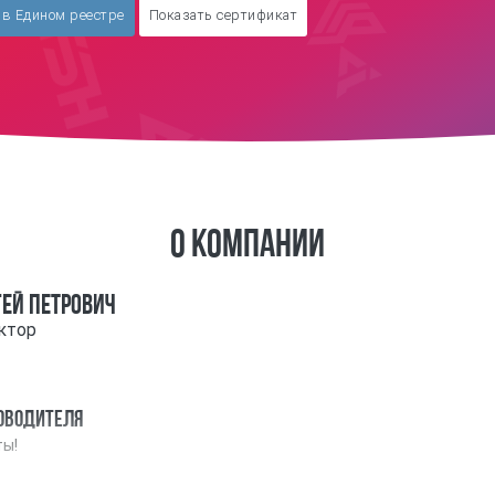
в Едином реестре
Показать сертификат
О компании
гей Петрович
ктор
оводителя
ы!
