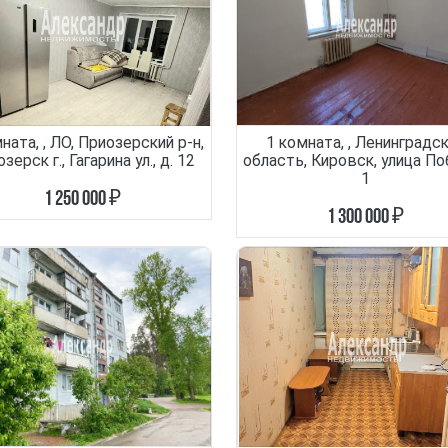
ната, , ЛО, Приозерский р-н,
1 комната, , Ленинградс
зерск г., Гагарина ул., д. 12
область, Кировск, улица П
1
1 250 000 ₽
1 300 000 ₽