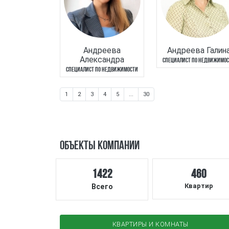
Андреева
Андреева Галин
Александра
СПЕЦИАЛИСТ ПО НЕДВИЖИМО
СПЕЦИАЛИСТ ПО НЕДВИЖИМОСТИ
(CURRENT)
1
2
3
4
5
...
30
ОБЪЕКТЫ КОМПАНИИ
1422
460
Квартир
Всего
КВАРТИРЫ И КОМНАТЫ