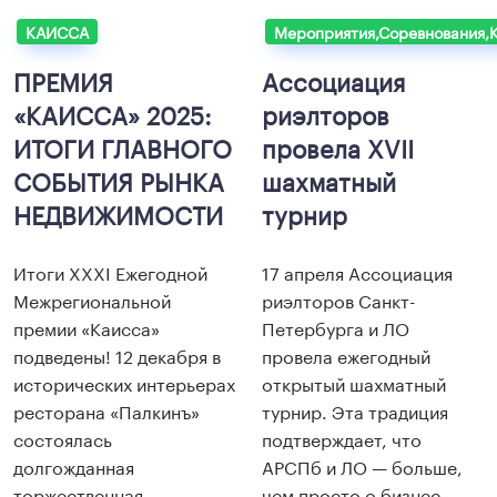
КАИССА
Мероприятия,Соревнования,
ПРЕМИЯ
Ассоциация
«КАИССА» 2025:
риэлторов
ИТОГИ ГЛАВНОГО
провела XVII
СОБЫТИЯ РЫНКА
шахматный
НЕДВИЖИМОСТИ
турнир
Итоги XXXI Ежегодной
17 апреля Ассоциация
Межрегиональной
риэлторов Санкт-
премии «Каисса»
Петербурга и ЛО
подведены! 12 декабря в
провела ежегодный
исторических интерьерах
открытый шахматный
ресторана «
Палкинъ
»
турнир. Эта традиция
состоялась
подтверждает, что
долгожданная
АРСПб и ЛО — больше,
торжественная
чем просто о бизнес-