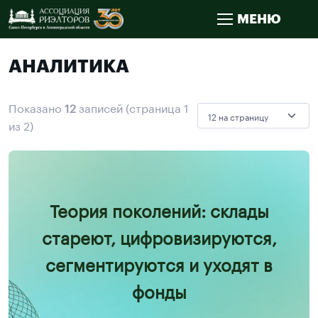
МЕНЮ
АНАЛИТИКА
Показано
12
записей (страница
1
из
2
)
Теория поколений: склады
стареют, цифровизируются,
сегментируются и уходят в
фонды